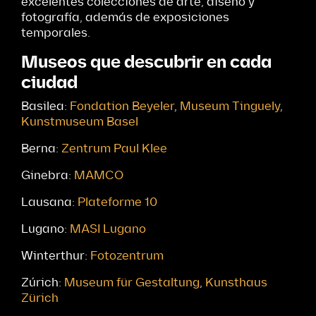
excelentes colecciones de arte, diseño y
fotografía, además de exposiciones
temporales.
Museos que descubrir en cada
ciudad
Basilea:
Fondation Beyeler
,
Museum Tinguely
,
Kunstmuseum Basel
Berna:
Zentrum Paul Klee
Ginebra:
MAMCO
Lausana:
Plateforme 10
Lugano:
MASI Lugano
Winterthur:
Fotozentrum
Zúrich:
Museum für Gestaltung
,
Kunsthaus
Zürich