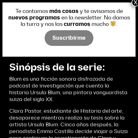
Te contamos
más cosas
y te avisamos de
MENU
nuevos programas
en la newsletter. No damos
la turra y nos las
curramos
mucho
.
Qué es Blum.
Suscribirme
Sinópsis de la serie:
Blum es una ficción sonora disfrazada de
podcast de investigación que cuenta la
historia Ursula Blum, una pintora vanguardista
suiza del siglo XX.
Clara Pastor, estudiante de Historia del arte,
desaparece mientras realiza su tesis sobre la
artista Ursula Blum. Cinco años después, la
periodista Emma Castillo decide viajar a Suiza