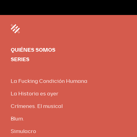
QUIÉNES SOMOS
SERIES
La Fucking Condición Humana
La Historia es ayer
Crímenes. El musical
Blum.
Simulacro