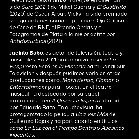
Telecinco). Sus últimos trabajos en cine han
sido
Suro
(2021) de Mikel Guerra y
El Sustituto
(2020) de Óscar Aibar. Vicky ha sido premiada
con galardones como: el premio el Ojo Crítico
de Cine de RNE, el Premio Ondas y el
Fotogramas de Plata a la mejor actriz por
Antidisturbios
(2021).
Jacinto Bobo
, es actor de televisión, teatro y
musicales. En 2011 protagonizó la serie
La
Respuesta Está en la Historia
para Canal Sur
Televisión y después pudimos verle en otras
producciones como
: Malviviendo,
Flaman
o
Entertainment
para Flooxer. En el teatro
musical ha destacado por su papel
protagonista en
A Quién Le Importa
, dirigido
por Eduardo Bazo. En audiovisual ha
protagonizado la película
Una Vez Más
de
Guillermo Rojas y ha participado en títulos
como La Luz con el Tiempo Dentro
o
Asesinos
Inocentes
.