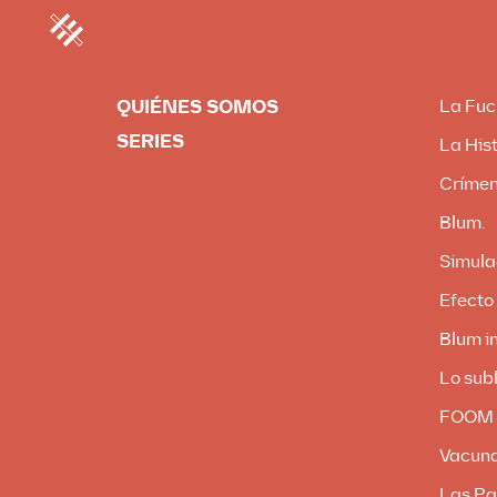
QUIÉNES SOMOS
La Fuc
SERIES
La Hist
Crímen
Blum.
Simula
Efecto
Blum in
Lo subl
FOOM
Vacun
Las Pa