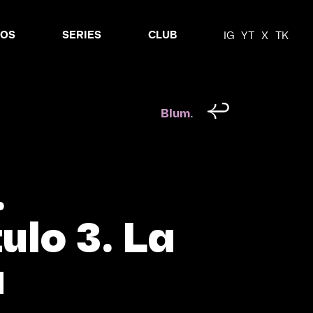
MOS
SERIES
CLUB
IG
YT
X
TK
Blum.
.
ulo 3. La
a