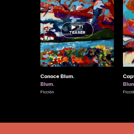
T1
TEASER
Conoce Blum.
Capí
Blum.
Blu
Ficción
Ficci