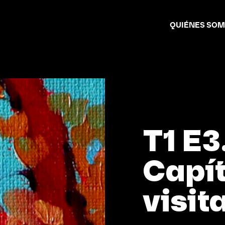
QUIÉNES SO
T1 E3
Capít
visit