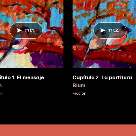
T1 E1.
T1 E2.
tulo 1. El mensaje
Capítulo 2. La partitura
m.
Blum.
ón
Ficción