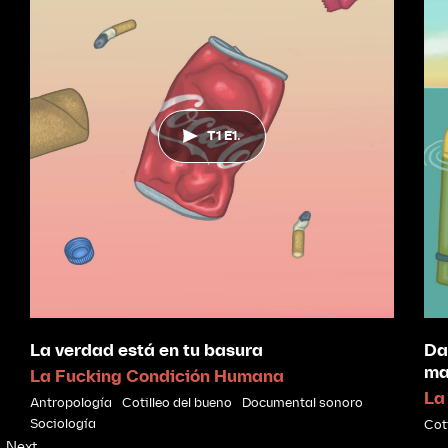
T1 E1.
La verdad está en tu basura
Da
ma
La Fucking Condición Humana
La
Antropología
Cotilleo del bueno
Documental sonoro
Sociología
Cot
Next