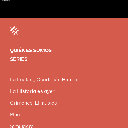
QUIÉNES SOMOS
SERIES
La Fucking Condición Humana
La Historia es ayer
Crímenes. El musical
Blum.
Simulacro