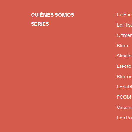
QUIÉNES SOMOS
La Fuc
SERIES
La Hist
Crímen
Blum.
Simula
Efecto
Blum in
Lo subl
FOOM
Vacun
Las Pa