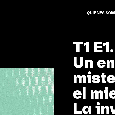
QUIÉNES SO
T1 E1.
Un e
miste
el mi
La in