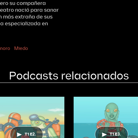
 pero su compañera
teatro nació para sanar
n más extraña de sus
ga especializada en
noro
Miedo
Podcasts relacionados
T1 E2.
T1 E3.