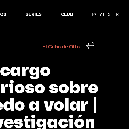
MOS
SERIES
CLUB
IG
YT
X
TK
El Cubo de Otto
ncargo
rioso sobre
edo a volar |
vestigación