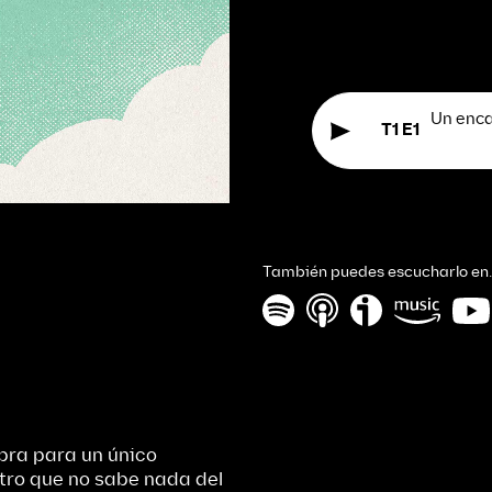
Un enca
T1 E1
También puedes escucharlo en
bra para un único
atro que no sabe nada del