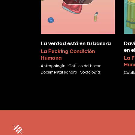
La verdad está en tu basura
Davi
en e
La Fucking Condición
Humana
La F
Hum
Antropología
Cotilleo del bueno
Documental sonoro
Sociología
Cotill