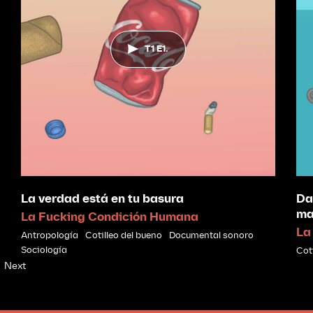
T1 E1.
La verdad está en tu basura
Da
ma
La Fucking Condición Humana
La
Antropología
Cotilleo del bueno
Documental sonoro
Sociología
Cot
Next