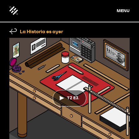
MENU
La Historia es ayer
T2 E3.