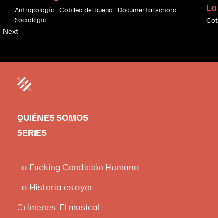
La
Antropología
Cotilleo del bueno
Documental sonoro
Sociología
Cot
Next
QUIÉNES SOMOS
SERIES
La Fucking Condición Humana
La Historia es ayer
Crímenes. El musical