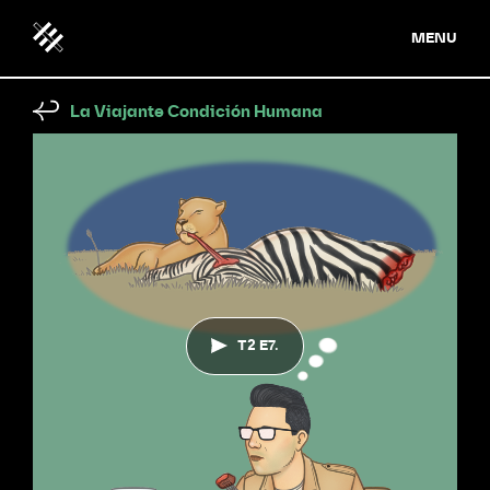
MENU
La Viajante Condición Humana
T2 E7.