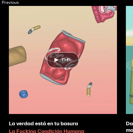
Previous
T1 E1.
La verdad está en tu basura
Da
ma
La Fucking Condición Humana