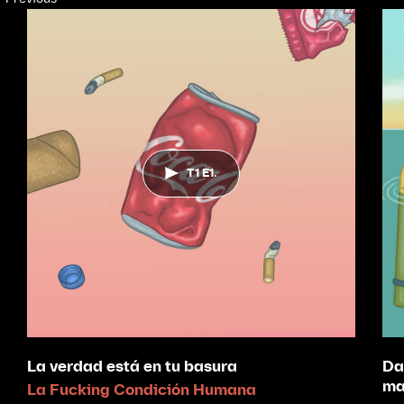
T1 E1.
La verdad está en tu basura
Da
ma
La Fucking Condición Humana