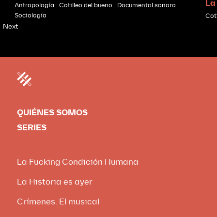
La
Antropología
Cotilleo del bueno
Documental sonoro
Sociología
Cot
Next
QUIÉNES SOMOS
SERIES
La Fucking Condición Humana
La Historia es ayer
Crímenes. El musical