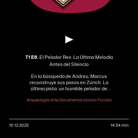
T1 E6.
El Pelador Rex: La Última Melodía
Antes del Silencio
En la búsqueda de Andreu, Marcus
reconstruye sus pasos en Zúrich. La
última pista: un humilde pelador de
patatas suizo, el REX. Lo que comienza
Arqueología
Arte
Documental sonoro
Ficción
como un encargo ligero se convierte en
una obsesión. Andreu desentraña su
historia, lo eleva a obra de arte y crea con
él una sinfonía rítmica. La belleza de lo
10.12.2025
cotidiano se convierte en el eco del vacío
14:34 min
de su desaparición.
Con la
participación de Christian Brent, director