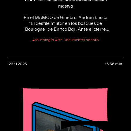
masiva
En el MAMCO de Ginebra, Andreu busca
“El desfile militar en los bosques de
Boulogne” de Enrico Baj . Ante el cierre
del museo, se infiltra como curador falso.
Arqueología
Arte
Documental sonoro
La obra (1.80m) satiriza el belicismo de la
Guerra Fría con figuras militares
grotescas hechas con piezas de Meccano.
Con la participación de Julien
26.11.2025
Fronsacq, comisario jefe de MAMCO –
16:56 min
Musée d’art moderne et contemporain,
Ginebra; Darío Adanti, cofundador de
Revista Mongolia y humorista gráfico; y
con referencias a Enrico Baj, artista del
Movimiento Nuclear.
Parade militaire
au bois de Boulogne, Enrico Baj, ca. 1960,
MAMCO (depósito de colecciones),
Ginebra, Suiza.