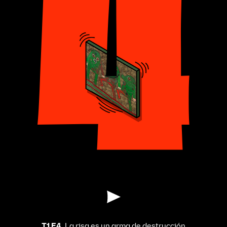
T1 E4.
La risa es un arma de destrucción