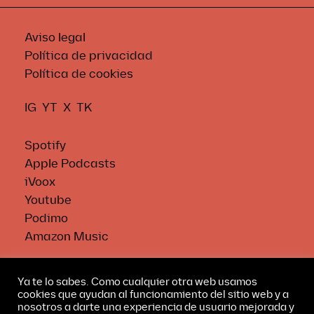
Aviso legal
Política de privacidad
Política de cookies
IG
YT
X
TK
Spotify
Apple Podcasts
iVoox
Youtube
Podimo
Amazon Music
Ya te lo sabes. Como cualquier otra web usamos
cookies que ayudan al funcionamiento del sitio web y a
© 2026 El Extraordinario.
nosotros a darte una experiencia de usuario mejorada y
All rights reserved.