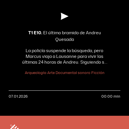
T1 E10.
El último bramido de Andreu
Quesada
La policía suspende la búsqueda, pero
Marcus viaja a Lausanne para vivir las
últimas 24 horas de Andreu. Siguiendo su
agenda al milímetro frente a un toro
Arqueología
Arte
Documental sonoro
Ficción
monumental, descubrirá que el arte no
solo se observa: se habita. El cierre
definitivo de un viaje que desafía la lógica.
Con la participación de Juri Steiner
07.01.2026
(director del museo cantonal de Bellas
00:00 min
Artes, Lausanne), Camille Lévêque-
Claudet, comisario del museo cantonal de
Bellas Artes, Lausanne), Nadir Álvarez
(director del Naturéum, Lausanne),
Moisés Prieto (historiador Universidad de