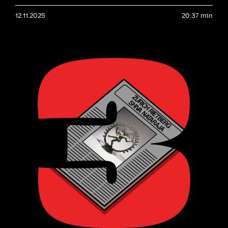
Fabienne Eggelhöfer, comisaria del
12.11.2025
Zentrum Paul Klee; Katja Rembold,
20:37 min
bióloga del Jardín Botánico de Berna; y
Matías Primo, artista y músico
especializado en el sonido de los árboles.
Park bei Lu, Paul Klee, 1938, Zentrum
Paul Klee, Berna, Suiza