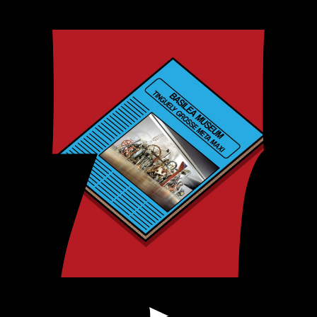
del Museo del Diseño de Zurich; Alfredo
González Ruibal, Arqueólogo; Carlos
Navarro, Chef del restaurante Rechberg.
Rex, Alfred Neweczerzal, Museum für
Gestaltung Zürich, Zúrich, Suiza