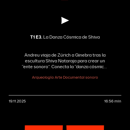
T1 E3.
La Danza Cósmica de Shiva
Andreu viaja de Zúrich a Ginebra tras la
escultura Shiva Nataraja para crear un
“ente sonoro”. Conecta la “danza cósmica”
de Shiva con la física del CERN y la visión
Arqueología
Arte
Documental sonoro
de Borges, buscando la coherencia oculta
del universo a través del sonido.
Con la
participación de Johannes Beltz,
subdirector del Museo Rietberg de Zúrich;
19.11.2025
Víctor Terrazas, especialista en músicas
16:56 min
del mundo; y con el testimonio de Aldous
Huxley (archivo de 1961).
Shiva
Nataraja (La Shiva danzante), bronce del
siglo XIII, Museo Rietberg, Zúrich, Suiza.