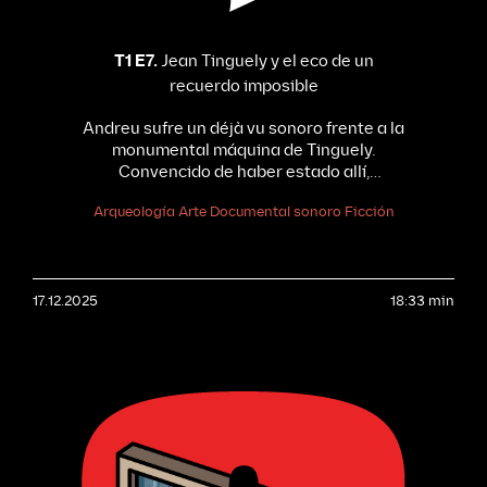
T1 E7.
Jean Tinguely y el eco de un
recuerdo imposible
Andreu sufre un déjà vu sonoro frente a la
monumental máquina de Tinguely.
Convencido de haber estado allí,
abandona la grabación del podcast. Una
Arqueología
Arte
Documental sonoro
Ficción
historia sobre el ruido, la memoria y la
obsesión por recuperar el primer sonido
que escuchamos en la vida.
Con la
participación de Sandra
17.12.2025
(comisaria/curadora del Museo Tinguely,
18:33 min
Basilea), Andres Pardey (vicedirector del
Museo Tinguely) y Marta Siegenthaler
(hipnoterapeuta especializada en
regresiones).
Grosse, Meta, Maxi, Maxi,
Utopia, Jean Tinguely, 1987, Museo
Tinguely, Basilea, Suiza