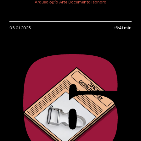
Arqueología
Arte
Documental sonoro
inframundo. La anomalía: una grabación
prueba que regresó de la isla. ¿Le dejarán
volver de la isla de los muertos?
Con la
participación de Jasper Warzecha,
03.01.2025
comisario asistente del Kunstmuseum
16:41 min
Basel; Eva Reifert, comisaria
especializada en arte del siglo XIX del
Kunstmuseum Basel; y Jesús Pozo,
director de la revista Adiós, especialista
en cultura y muerte.
Die Toteninsel (La
isla de los muertos), Arnold Böcklin, 1883,
Kunstmuseum Basel, Basilea.