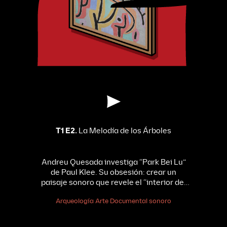
T1 E2.
La Melodía de los Árboles
Andreu Quesada investiga “Park Bei Lu”
de Paul Klee. Su obsesión: crear un
paisaje sonoro que revele el “interior del
árbol” y la conexión de Klee con la música
Arqueología
Arte
Documental sonoro
y la naturaleza.
Con la participación de
Marianne Krauss, del departamento de
marketing del Zentrum Paul Klee;