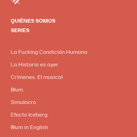
Berna)
Taureau dans les Alpes, Eugène
Burnand, 1884, museo cantonal de Bellas
Artes, Lausanne. Escrita por los
QUIÉNES SOMOS
Hermanos Sinay.
SERIES
La Fucking Condición Humana
La Historia es ayer
Crímenes. El musical
Blum.
Simulacro
Efecto Iceberg
Blum in English